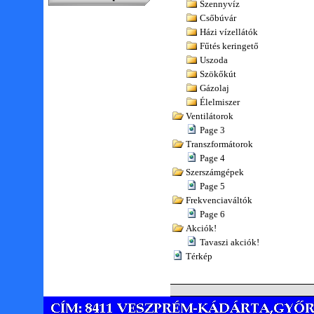
Szennyvíz
Csőbúvár
Házi vízellátók
Fűtés keringető
Uszoda
Szökőkút
Gázolaj
Élelmiszer
Ventilátorok
Page 3
Transzformátorok
Page 4
Szerszámgépek
Page 5
Frekvenciaváltók
Page 6
Akciók!
Tavaszi akciók!
Térkép