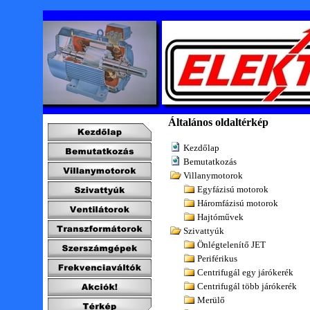
Általános oldaltérkép
Kezdőlap
Bemutatkozás
Villanymotorok
Egyfázisú motorok
Háromfázisú motorok
Hajtóművek
Szivattyúk
Önlégtelenítő JET
Periférikus
Centrifugál egy járókerék
Centrifugál több járókerék
Merülő